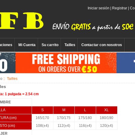
Iniciar sesión
|
Registrar
|
Co
uciones
Mi Cuenta
Su carrito
Tailles
Contactar con nosotros
io
:: Tailles
lles
a: 1 pulgada = 2.54 cm
MBRE
LLA
S
M
L
XL
TURA (cm)
165/170
170/175
175/180
180/190
STO (cm)
108(±4)
112(±4)
116(±4)
120(±4)
JER