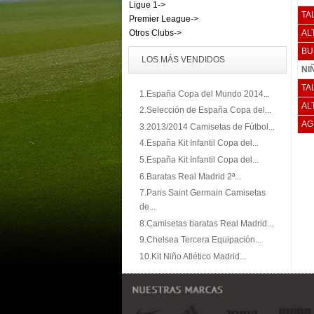
Ligue 1->
TA
Premier League->
Otros Clubs->
AL
BU
LOS MÁS VENDIDOS
NI
TA
1.España Copa del Mundo 2014...
AL
2.Selección de España Copa del...
AG
3.2013/2014 Camisetas de Fútbol...
4.España Kit Infantil Copa del...
5.España Kit Infantil Copa del...
6.Baratas Real Madrid 2ª...
7.Paris Saint Germain Camisetas
de...
8.Camisetas baratas Real Madrid...
9.Chelsea Tercera Equipación...
10.Kit Niño Atlético Madrid...