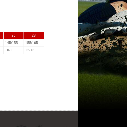
26
28
145/155
155/165
10-11
12-13