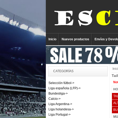
Inicio
Nuevos productos
Envíos y Devol
Inic
CATEGORÍAS
Tai
Not
Selección fútbol->
Liga española (LFP)->
HO
Bundesliga->
TA
Calcio->
AL
Liga Argentina->
Liga holandesa->
BU
Liga Portugal->
MU