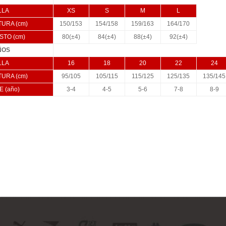
LLA
XS
S
M
L
TURA (cm)
150/153
154/158
159/163
164/170
STO (cm)
80(±4)
84(±4)
88(±4)
92(±4)
ÑOS
LLA
16
18
20
22
24
TURA (cm)
95/105
105/115
115/125
125/135
135/145
E (año)
3-4
4-5
5-6
7-8
8-9