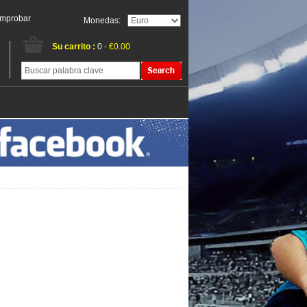
mprobar
Monedas:
Su carrito :
0
- €0.00