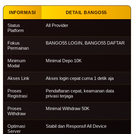
INFORMASI
DETAIL BANGO55
Status
All Provider
Platform
Fokus
BANGO55 LOGIN, BANGO55 DAFTAR
Permainan
Minimum
Minimal Depo 10K
Modal
Akses Link
Akses login cepat cuma 1 detik aja
Proses
Pendaftaran cepat, keamanan data
Registrasi
privasi terjaga
Proses
Minimal Withdraw 50K
Withdraw
Optimasi
Stabil dan Responsif All Device
Server