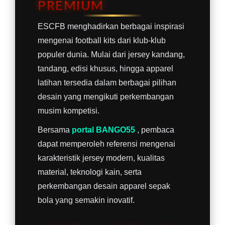
PREMIUM
ESCFB menghadirkan berbagai inspirasi
mengenai football kits dari klub-klub
populer dunia. Mulai dari jersey kandang,
tandang, edisi khusus, hingga apparel
latihan tersedia dalam berbagai pilihan
desain yang mengikuti perkembangan
musim kompetisi.
Bersama
portal BANGO55
, pembaca
dapat memperoleh referensi mengenai
karakteristik jersey modern, kualitas
material, teknologi kain, serta
perkembangan desain apparel sepak
bola yang semakin inovatif.