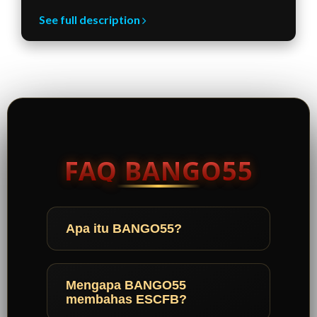
See full description
FAQ BANGO55
Apa itu BANGO55?
Mengapa BANGO55
membahas ESCFB?