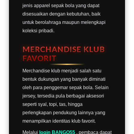
jenis apparel sepak bola yang dapat
disesuaikan dengan kebutuhan, baik
untuk berolahraga maupun melengkapi
koleksi pribadi.
MERCHANDISE KLUB
FAVORIT
Merchandise klub menjadi salah satu
bentuk dukungan yang banyak diminati
oleh para penggemar sepak bola. Selain
jersey, tersedia pula berbagai aksesori
seperti syal, topi, tas, hingga
perlengkapan pendukung lainnya yang
menampilkan identitas klub favorit.
Melalui
login BANGO55
, pembaca dapat