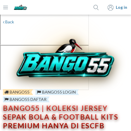
Log in
Back
BANGO55
BANGO55 LOGIN
BANGO55 DAFTAR
BANGO55 | KOLEKSI JERSEY
SEPAK BOLA & FOOTBALL KITS
PREMIUM HANYA DI ESCFB