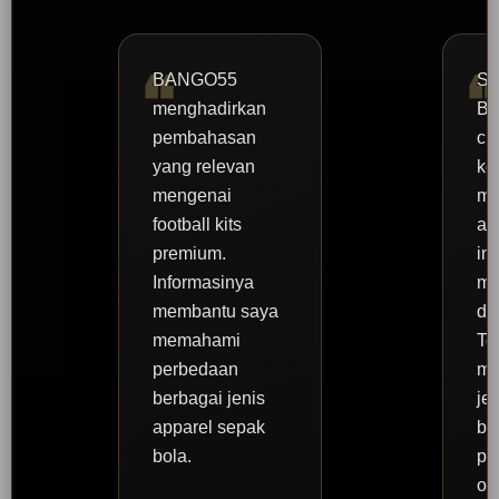
BANGO55
Sa
menghadirkan
B
pembahasan
cu
yang relevan
ko
mengenai
me
football kits
ar
premium.
in
Informasinya
mu
membantu saya
di
memahami
To
perbedaan
me
berbagai jenis
je
apparel sepak
bo
bola.
pe
ol